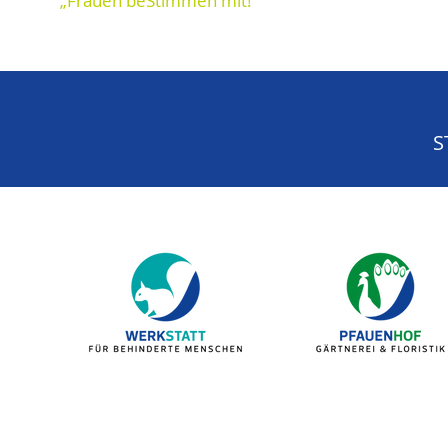
„Frauen beStimmen mit!“
S