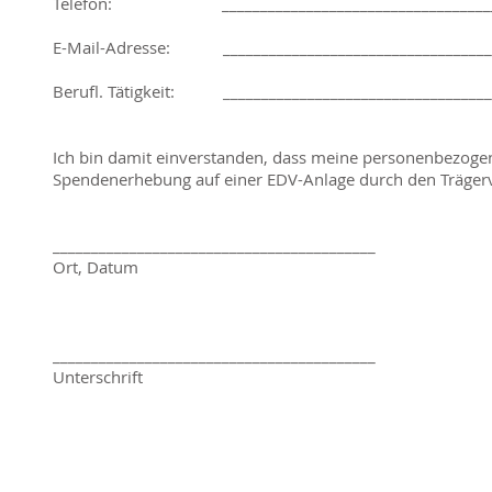
Telefon: ______________________________________
E-Mail-Adresse: ____________________________________
Berufl. Tätigkeit: ___________________________________
Ich bin damit einverstanden, dass meine personenbezoge
Spendenerhebung auf einer EDV-Anlage durch den Trägerv
__________________________________________
Ort, Datum
__________________________________________
Unterschrift