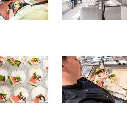
ARBEIT
FÖRDERUNG
WOHNEN
PFLEGEDIENST
KINDER